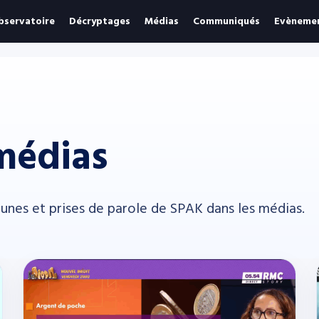
bservatoire
Décryptages
Médias
Communiqués
Evèneme
médias
bunes et prises de parole de SPAK dans les médias.