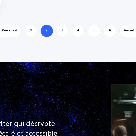
 Précédent
1
2
3
4
…
6
Suivant
tter qui décrypte
calé et accessible