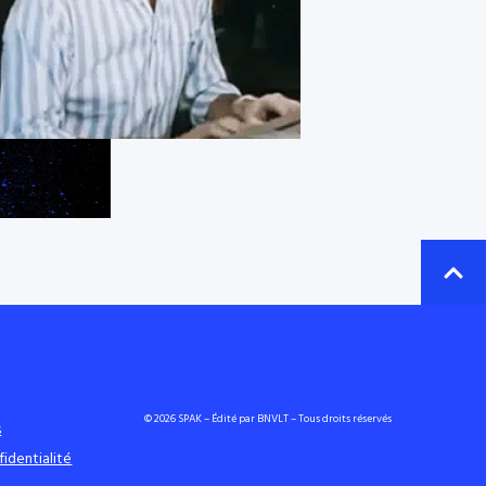
© 2026 SPAK – Édité par BNVLT – Tous droits réservés
s
fidentialité