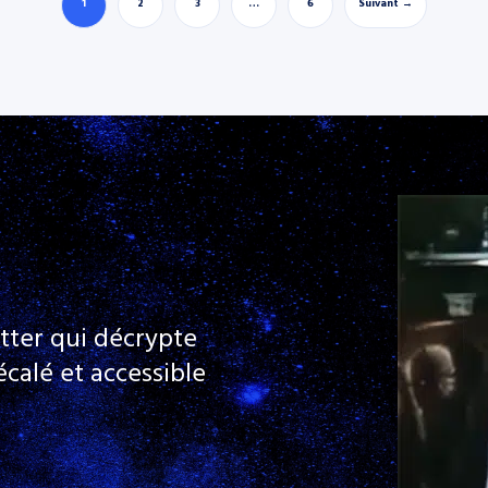
1
2
3
…
6
Suivant →
tter qui décrypte
calé et accessible