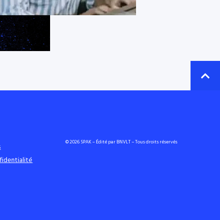
© 2026 SPAK – Édité par BNVLT – Tous droits réservés
s
fidentialité