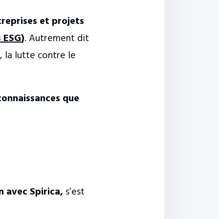
treprises et projets
s ESG
)
. Autrement dit
 la lutte contre le
connaissances que
n avec Spirica,
s’est