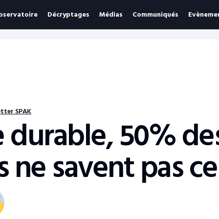
bservatoire
Décryptages
Médias
Communiqués
Evèneme
tter SPAK
e durable, 50% de
s ne savent pas c