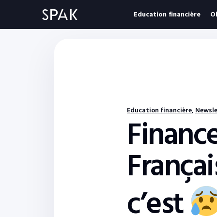
Education financière
O
Education financière
,
Newsle
Financ
Françai
c’est