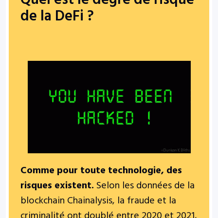
Quel est le degré de risque
de la DeFi ?
Comme pour toute technologie, des
risques existent.
Selon les données de la
blockchain Chainalysis, la fraude et la
criminalité ont doublé
entre 2020 et 2021,